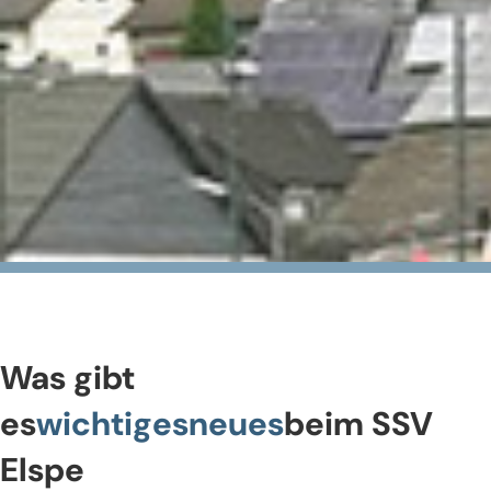
Was gibt
es
wichtiges
neues
beim SSV
Elspe